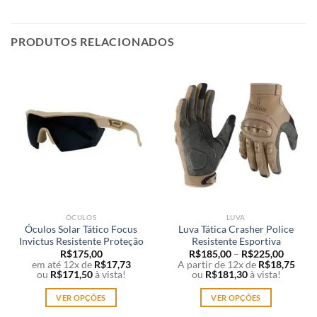
PRODUTOS RELACIONADOS
ÓCULOS
LUVA
Óculos Solar Tático Focus
Luva Tática Crasher Police
Invictus Resistente Proteção
Resistente Esportiva
R$
175,00
R$
185,00
–
R$
225,00
em até 12x de
R$
17,73
A partir de 12x de
R$
18,75
ou
R$
171,50
à vista!
ou
R$
181,30
à vista!
VER OPÇÕES
VER OPÇÕES
Este
Este