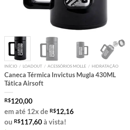
INÍCIO
/
LOADOUT
/
ACESSÓRIOS MOLLE
/
HIDRATAÇÃO
Caneca Térmica Invictus Mugla 430ML
Tática Airsoft
120,00
R$
em até 12x de
12,16
R$
ou
117,60
à vista!
R$