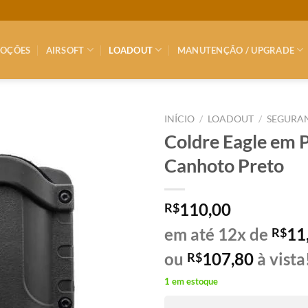
OÇÕES
AIRSOFT
LOADOUT
MANUTENÇÃO / UPGRADE
INÍCIO
/
LOADOUT
/
SEGURA
Coldre Eagle em 
Canhoto Preto
110,00
R$
em até 12x de
11
R$
ou
107,80
à vista
R$
1 em estoque