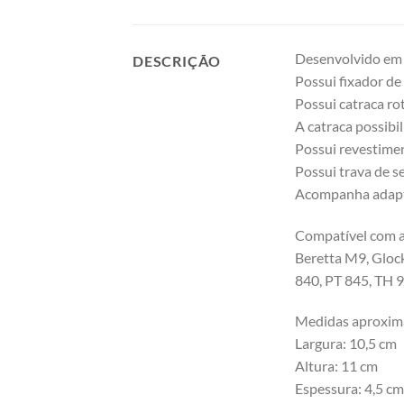
Desenvolvido em p
DESCRIÇÃO
Possui fixador de 
Possui catraca ro
A catraca possibi
Possui revestimen
Possui trava de s
Acompanha adapta
Compatível com as
Beretta M9, Glock
840, PT 845, TH 9
Medidas aproxim
Largura: 10,5 cm
Altura: 11 cm
Espessura: 4,5 cm