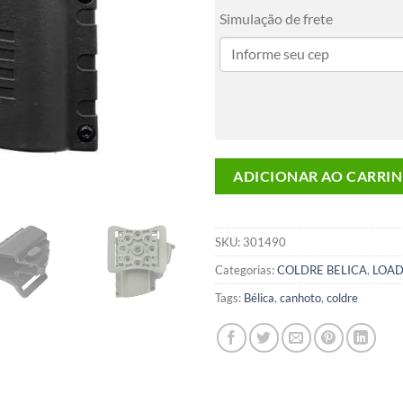
Simulação de frete
ADICIONAR AO CARRI
SKU:
301490
Categorias:
COLDRE BELICA
,
LOA
Tags:
Bélica
,
canhoto
,
coldre