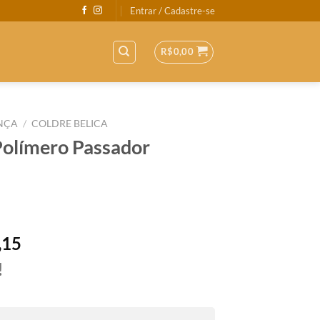
Entrar / Cadastre-se
R$
0,00
NÇA
/
COLDRE BELICA
Polímero Passador
,15
!