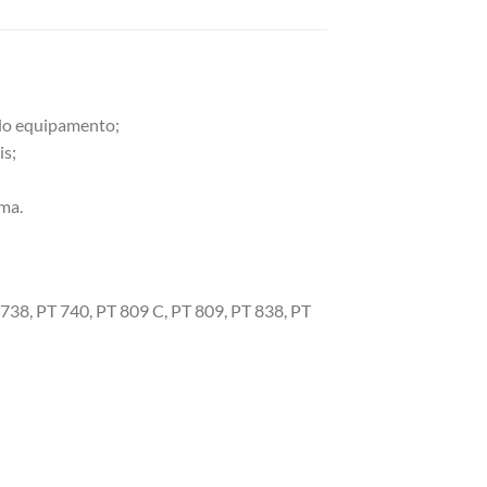
o do equipamento;
is;
ma.
 738, PT 740, PT 809 C, PT 809, PT 838, PT