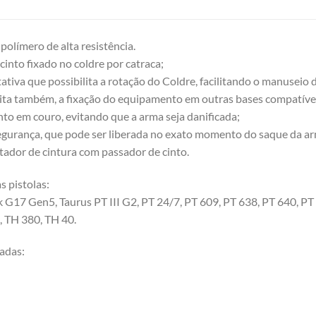
olímero de alta resistência.
cinto fixado no coldre por catraca;
tativa que possibilita a rotação do Coldre, facilitando o manusei
lita também, a fixação do equipamento em outras bases compatíve
to em couro, evitando que a arma seja danificada;
egurança, que pode ser liberada no exato momento do saque da ar
dor de cintura com passador de cinto.
 pistolas:
 G17 Gen5, Taurus PT III G2, PT 24/7, PT 609, PT 638, PT 640, PT
, TH 380, TH 40.
adas: