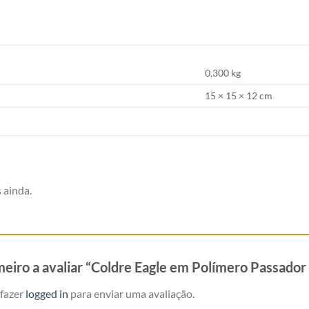
0,300 kg
15 × 15 × 12 cm
 ainda.
imeiro a avaliar “Coldre Eagle em Polímero Passado
 fazer
logged in
para enviar uma avaliação.