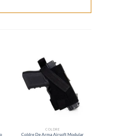
COLDRE
COLD
co
Coldre De Arma Airsoft Modular
Coldre Externo De