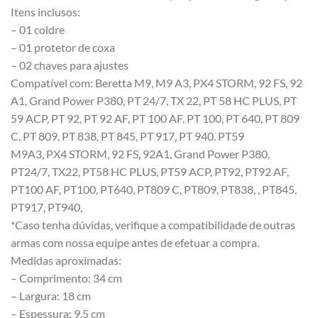
Itens inclusos:
– 01 coldre
– 01 protetor de coxa
– 02 chaves para ajustes
Compatível com: Beretta M9, M9 A3, PX4 STORM, 92 FS, 92
A1, Grand Power P380, PT 24/7, TX 22, PT 58 HC PLUS, PT
59 ACP, PT 92, PT 92 AF, PT 100 AF, PT 100, PT 640, PT 809
C, PT 809, PT 838, PT 845, PT 917, PT 940. PT59
M9A3, PX4 STORM, 92 FS, 92A1, Grand Power P380,
PT24/7, TX22, PT58 HC PLUS, PT59 ACP, PT92, PT92 AF,
PT100 AF, PT100, PT640, PT809 C, PT809, PT838, , PT845,
PT917, PT940,
*Caso tenha dúvidas, verifique a compatibilidade de outras
armas com nossa equipe antes de efetuar a compra.
Medidas aproximadas:
– Comprimento: 34 cm
– Largura: 18 cm
– Espessura: 9,5 cm