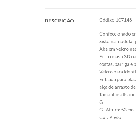
Código:107148
DESCRIÇÃO
Confeccionado em 
Sistema modular p
Aba em velcro nas 
Forro mash 3D na 
costas, barriga e p
Velcro para identi
Entrada para plac
alça de arrasto de
Tamanhos disponí
G
G -Altura: 53 cm; 
Cor: Preto