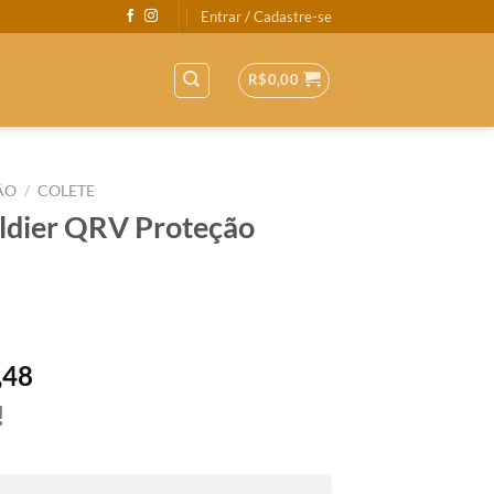
Entrar / Cadastre-se
R$
0,00
ÃO
/
COLETE
ldier QRV Proteção
,48
!