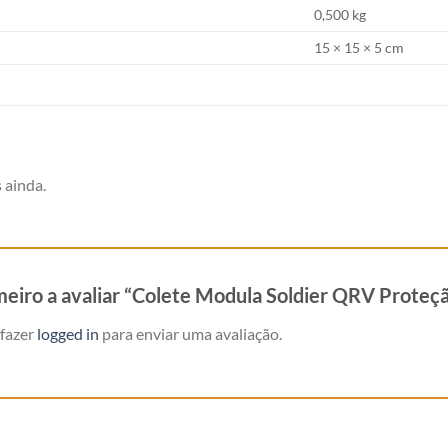
0,500 kg
15 × 15 × 5 cm
 ainda.
imeiro a avaliar “Colete Modula Soldier QRV Proteç
 fazer
logged in
para enviar uma avaliação.