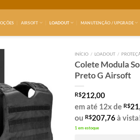
OÇÕES
AIRSOFT
LOADOUT
MANUTENÇÃO / UPGRADE
INÍCIO
/
LOADOUT
/
PROTEÇ
Colete Modula So
Preto G Airsoft
212,00
R$
em até 12x de
21
R$
ou
207,76
à vista
R$
1 em estoque