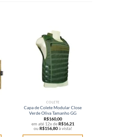
COLETE
COLE
Capa de Colete Modular Close
Colete Modular Pl
Verde Oliva Tamanho GG
Rio Milita
R$
160,00
R$
185
em até 12x de
R$
16,21
em até 12x 
ou
R$
156,80
à vista!
ou
R$
181,3