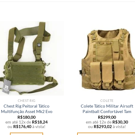
CHEST RIG
COLETE
Chest Rig Peitoral Tático
Colete Tático Militar Airsoft
Multifunção Asset Mk2 Evo
Paintball Confortável Tam
R$
180,00
R$
299,00
em até 12x de
R$
18,24
em até 12x de
R$
30,30
ou
R$
176,40
à vista!
ou
R$
293,02
à vista!