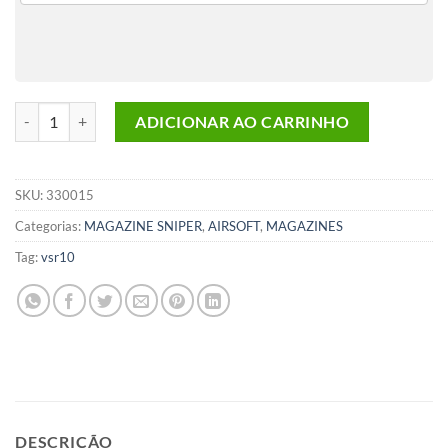
Magazine Vsr-10 Action Army Carregador Airsoft Sniper Marui quant
ADICIONAR AO CARRINHO
SKU:
330015
Categorias:
MAGAZINE SNIPER
,
AIRSOFT
,
MAGAZINES
Tag:
vsr10
DESCRIÇÃO