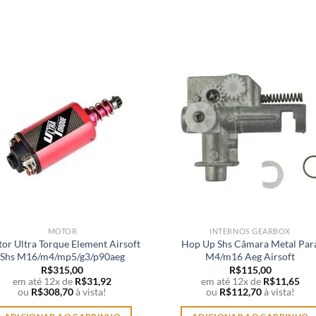
MOTOR
INTERNOS GEARBOX
or Ultra Torque Element Airsoft
Hop Up Shs Câmara Metal Par
Shs M16/m4/mp5/g3/p90aeg
M4/m16 Aeg Airsoft
R$
315,00
R$
115,00
em até 12x de
R$
31,92
em até 12x de
R$
11,65
ou
R$
308,70
à vista!
ou
R$
112,70
à vista!