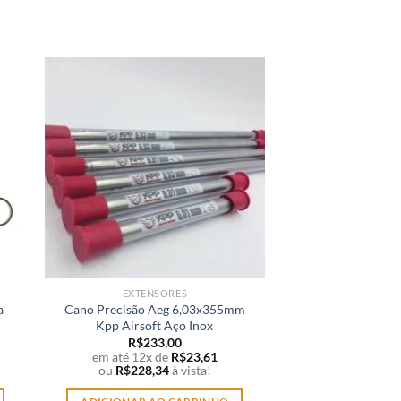
EXTENSORES
ROS
a
Cano Precisão Aeg 6,03x355mm
Mola Magazine Mi
Kpp Airsoft Aço Inox
Airsoft
R$
233,00
R$
37
em até 12x de
R$
23,61
em até 12x 
ou
R$
228,34
à vista!
ou
R$
36,2