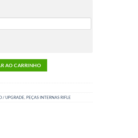
eg Dmr Rifle M4 M14 P90 Curto quantidade
AR AO CARRINHO
 / UPGRADE
,
PEÇAS INTERNAS RIFLE