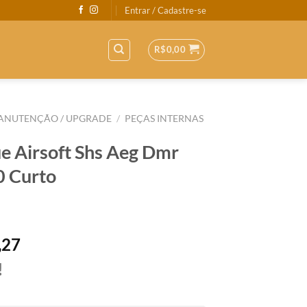
Entrar / Cadastre-se
R$
0,00
ANUTENÇÃO / UPGRADE
/
PEÇAS INTERNAS
e Airsoft Shs Aeg Dmr
0 Curto
,27
!