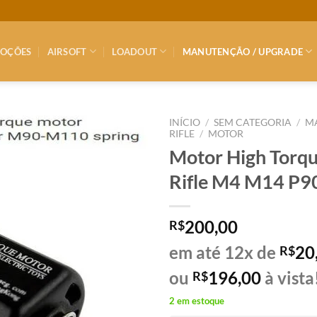
OÇÕES
AIRSOFT
LOADOUT
MANUTENÇÃO / UPGRADE
INÍCIO
/
SEM CATEGORIA
/
M
RIFLE
/
MOTOR
Motor High Torqu
Rifle M4 M14 P9
200,00
R$
em até 12x de
20
R$
ou
196,00
à vista
R$
2 em estoque