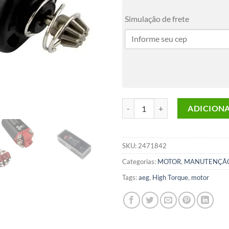
Simulação de frete
Motor High Torque Airsoft Shs A
ADICION
SKU:
2471842
Categorias:
MOTOR
,
MANUTENÇÃO
Tags:
aeg
,
High Torque
,
motor