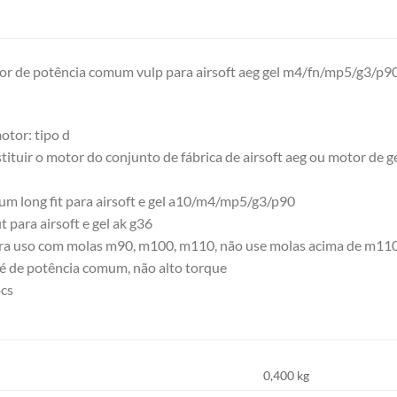
or de potência comum vulp para airsoft aeg gel m4/fn/mp5/g3/p9
tor: tipo d
tituir o motor do conjunto de fábrica de airsoft aeg ou motor de ge
m long fit para airsoft e gel a10/m4/mp5/g3/p90
t para airsoft e gel ak g36
a uso com molas m90, m100, m110, não use molas acima de m11
é de potência comum, não alto torque
pcs
0,400 kg