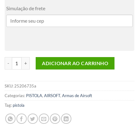
Simulação de frete
Pistola Airsoft PIST KWC SIG SP 2022 CO2 Polimero 6MM quantida
ADICIONAR AO CARRINHO
SKU:
25206735a
Categorias:
PISTOLA
,
AIRSOFT
,
Armas de Airsoft
Tag:
pistola