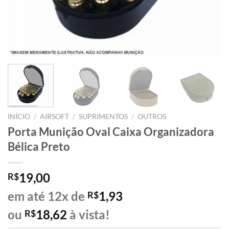
INÍCIO
/
AIRSOFT
/
SUPRIMENTOS
/
OUTROS
Porta Munição Oval Caixa Organizadora
Bélica Preto
19,00
R$
em até 12x de
1,93
R$
ou
18,62
à vista!
R$