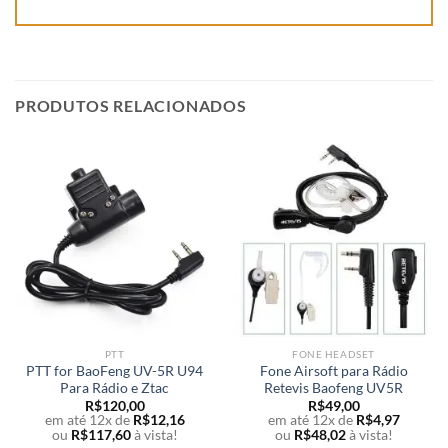
PRODUTOS RELACIONADOS
PTT
FONE HEADSET
PTT for BaoFeng UV-5R U94
Fone Airsoft para Rádio
Para Rádio e Ztac
Retevis Baofeng UV5R
R$
120,00
R$
49,00
em até 12x de
R$
12,16
em até 12x de
R$
4,97
ou
R$
117,60
à vista!
ou
R$
48,02
à vista!