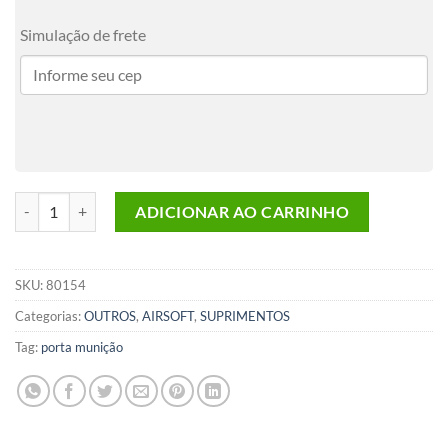
Simulação de frete
Porta Munição Oval Caixa Organizadora Bélica Preto quantidade
ADICIONAR AO CARRINHO
SKU:
80154
Categorias:
OUTROS
,
AIRSOFT
,
SUPRIMENTOS
Tag:
porta munição