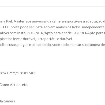
ny Rail: A interface universal da câmera esportiva e a adaptação d
: O suporte pode ser instalado em ambos os lados, independente
ível com Insta360 ONE R/Apto para a série GOPRO/Apto para O
plástico leve e durável, ultraportátil e durável.
fácil de usar, plugue e solte rápido, você pode montar sua câmera de
x38x60mm/1.81×1.5×2
Osmo Action, etc.
da câmera