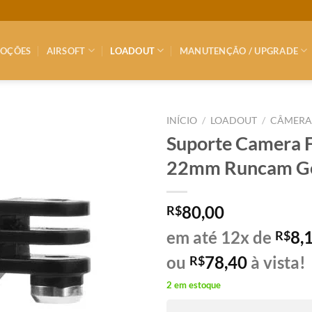
OÇÕES
AIRSOFT
LOADOUT
MANUTENÇÃO / UPGRADE
INÍCIO
/
LOADOUT
/
CÂMERA
Suporte Camera F
22mm Runcam G
80,00
R$
em até 12x de
8,
R$
ou
78,40
à vista!
R$
2 em estoque