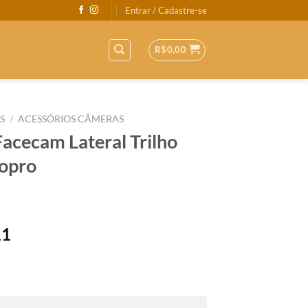
Entrar / Cadastre-se
R$
0,00
S
/
ACESSÓRIOS CÂMERAS
acecam Lateral Trilho
opro
11