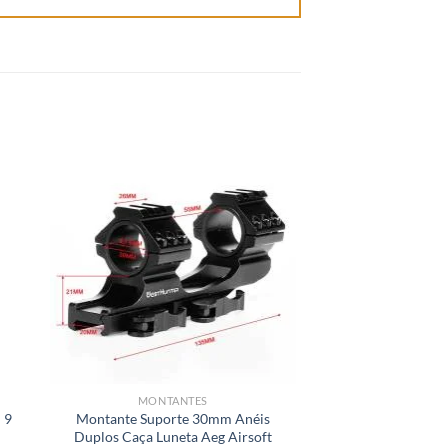
MONTANTES
TRIL
 9
Montante Suporte 30mm Anéis
Suporte P/ Luneta
Duplos Caça Luneta Aeg Airsoft
Trilho 22 Mm X