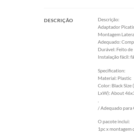
Descrição:
DESCRIÇÃO
Adaptador Picatin
Montagem Lateral
Adequado: Compat
Durável: Feito de 
Instalação fácil: 
Specification:
Material: Plastic
Color: Black Size (
LxW): About 46
.
/ Adequado para 
O pacote inclui:
1pc x montagem 