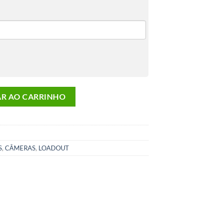
 Trilho 22mm Runcam Gopro quantidade
AR AO CARRINHO
S
,
CÂMERAS
,
LOADOUT